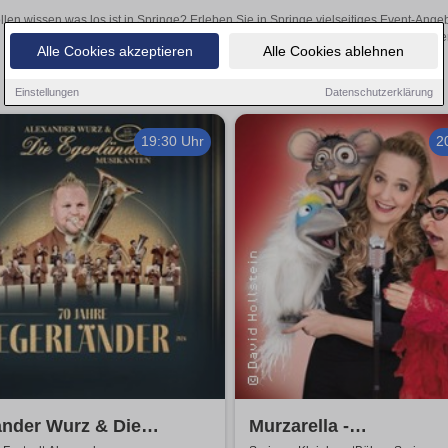
llen wissen was los ist in Springe? Erleben Sie in Springe vielseitiges Event-Ang
oder aufregende Veranstaltungen in Springe – hier finden
Alle Cookies akzeptieren
Alle Cookies ablehnen
Einstellungen
Datenschutzerklärung
19:30 Uhr
2
ander Wurz & Die
Murzarella -