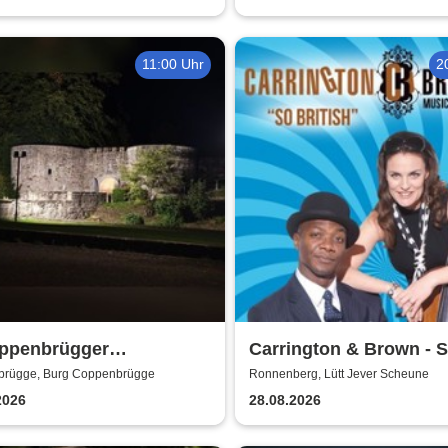
11:00 Uhr
2
oppenbrügger
Carrington & Brown - 
aculum - Das Mittelalter
Beritsh
rügge, Burg Coppenbrügge
Ronnenberg, Lütt Jever Scheune
h
2026
28.08.2026