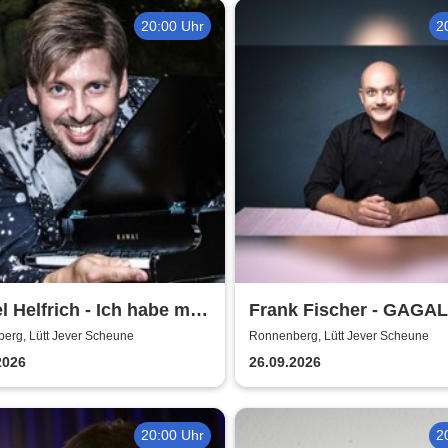
20:00 Uhr
2
l Helfrich - Ich habe mir
Frank Fischer - GAGA
e noch gefehlt
erg, Lütt Jever Scheune
Ronnenberg, Lütt Jever Scheune
2026
26.09.2026
20:00 Uhr
2