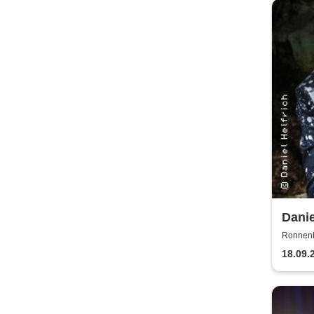
Danie
gerad
Ronnenb
18.09.