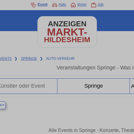
Event
Auto
Immo
Job
ANZEIGEN
MARKT-
HILDESHEIM
VENTS
❯
SPRINGE
❯
AUTO-VERKEHR
Veranstaltungen Springe - Was is
×
ge
Alle Events in Springe - Konzerte, Thea