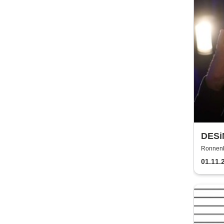
DES
Ronnenb
01.11.