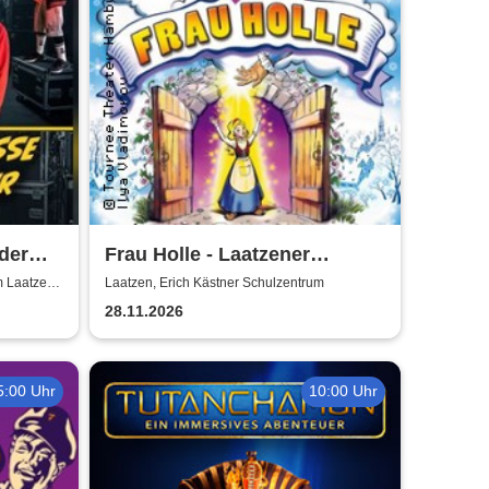
der
Frau Holle - Laatzener
Weihnachtsmärchen 2026
m Laatzen
Laatzen, Erich Kästner Schulzentrum
28.11.2026
5:00 Uhr
10:00 Uhr