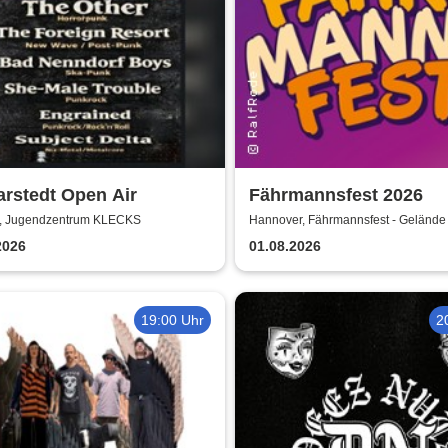
arstedt Open Air
Fährmannsfest 2026
t, Jugendzentrum KLECKS
Hannover, Fährmannsfest - Gelände
2026
01.08.2026
19:00 Uhr
2