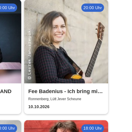
0:00 Uhr
20:00 Uhr
LAND
Fee Badenius - Ich bring mich
ganz groß raus
Ronnenberg, Lütt Jever Scheune
10.10.2026
0:00 Uhr
18:00 Uhr