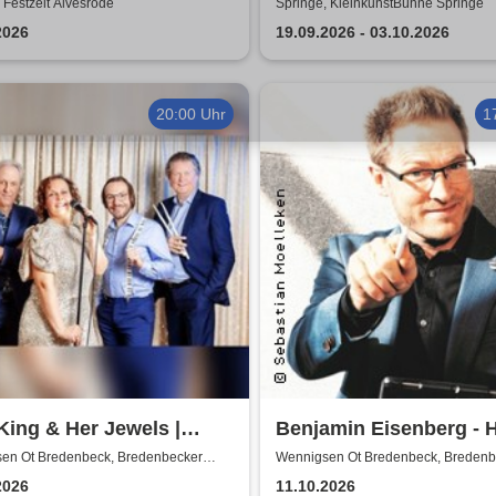
änder Musikanten - Das
Bauchgesänge...Best O
 Festzelt Alvesrode
Springe, KleinkunstBühne Springe
nal
2026
19.09.2026 - 03.10.2026
20:00 Uhr
1
King & Her Jewels |
Benjamin Eisenberg - 
s, Boogie-Woogie, Rock
Offensive
en Ot Bredenbeck, Bredenbecker
Wennigsen Ot Bredenbeck, Bredenb
e
Scheune
l & Soul
2026
11.10.2026