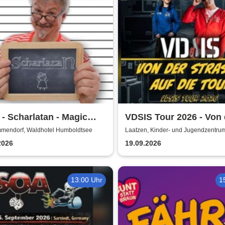
- Scharlatan - Magic
VDSIS Tour 2026 - Von 
dy Dinner
Strasse auf die Tour
mendorf, Waldhotel Humboldtsee
Laatzen, Kinder- und Jugendzentru
KiJuZ
2026
19.09.2026
13:00 Uhr
1