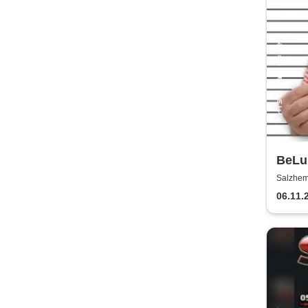
BeLu 
Come
Salzhem
06.11.