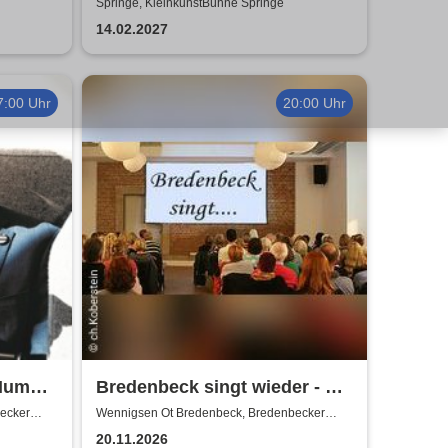
f
Getränke)
Springe, KleinkunstBühne Springe
14.02.2027
7:00 Uhr
20:00 Uhr
Humor-
Bredenbeck singt wieder - mit
Joachim Buthe
ecker
Wennigsen Ot Bredenbeck, Bredenbecker
Scheune
20.11.2026