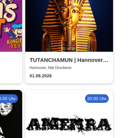
TUTANCHAMUN | Hannover |
Flex-/Geschenktickets
Hannover, Alte Druckerei
01.08.2026
0:00 Uhr
20:00 Uhr