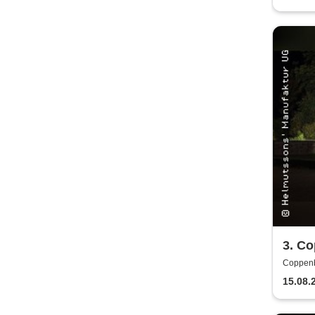
3. C
Spect
Coppenb
am It
15.08.