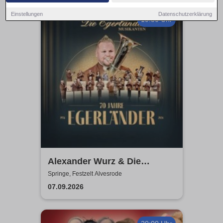
Einstellungen
Datenschutzerklärung
19:30 Uhr
Alexander Wurz & Die
Egerländer Musikanten - Das
Springe, Festzelt Alvesrode
Original
07.09.2026