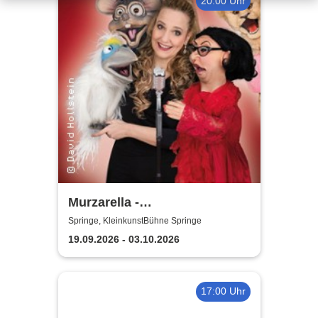
20:00 Uhr
Murzarella -
Bauchgesänge...Best Of
Springe, KleinkunstBühne Springe
19.09.2026 - 03.10.2026
17:00 Uhr