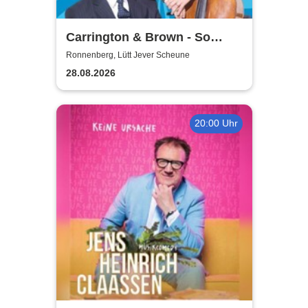
Carrington & Brown - So
Beritsh
Ronnenberg, Lütt Jever Scheune
28.08.2026
20:00 Uhr