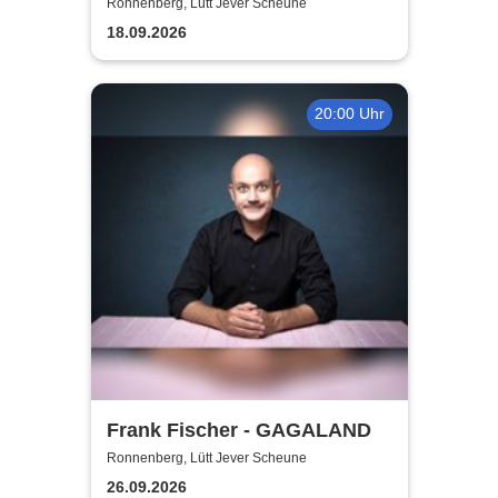
gerade noch gefehlt
Ronnenberg, Lütt Jever Scheune
18.09.2026
20:00 Uhr
Frank Fischer - GAGALAND
Ronnenberg, Lütt Jever Scheune
26.09.2026