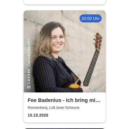
20:00 Uhr
Fee Badenius - Ich bring mich
ganz groß raus
Ronnenberg, Lütt Jever Scheune
10.10.2026