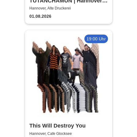
TUTANCHAMUN | Hannover |
Flex-/Geschenktickets
Hannover, Alte Druckerei
01.08.2026
19:00 Uhr
This Will Destroy You
Hannover, Cafe Glocksee