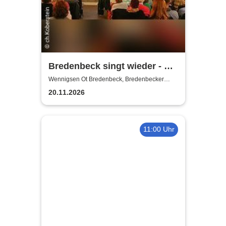
Bredenbeck singt wieder - mit
Joachim Buthe
Wennigsen Ot Bredenbeck, Bredenbecker
Scheune
20.11.2026
11:00 Uhr