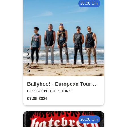
20:00 Uhr
Ballyhoo! - European Tour
2026
Hannover, BEI CHEZ HEINZ
07.08.2026
20:00 Uhr