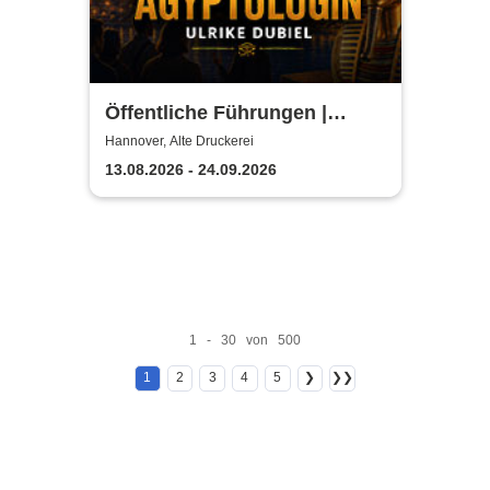
Öffentliche Führungen |
TUTANCHAMUN | Hannover -
Hannover, Alte Druckerei
Ein Immersives Abenteuer
13.08.2026 - 24.09.2026
1 - 30 von 500
1
2
3
4
5
❯
❯❯