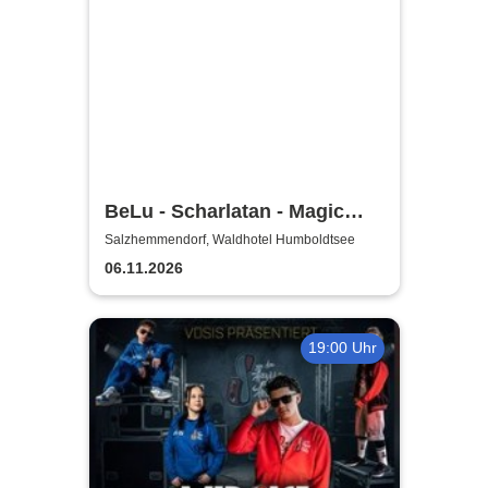
BeLu - Scharlatan - Magic
Comedy Dinner
Salzhemmendorf, Waldhotel Humboldtsee
06.11.2026
19:00 Uhr