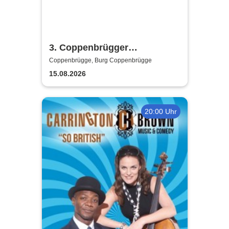
3. Coppenbrügger
Spectaculum - Das Mittelalter
Coppenbrügge, Burg Coppenbrügge
am Ith
15.08.2026
20:00 Uhr