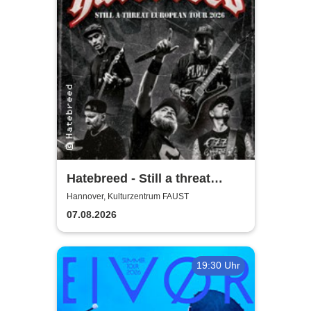
Hatebreed - Still a threat
European Tour 2026
Hannover, Kulturzentrum FAUST
07.08.2026
19:30 Uhr