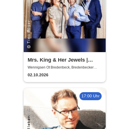
Mrs. King & Her Jewels |
Blues, Boogie-Woogie, Rock
Wennigsen Ot Bredenbeck, Bredenbecker
Scheune
n Roll & Soul
02.10.2026
17:00 Uhr