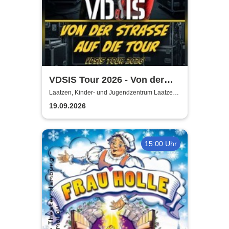
VDSIS Tour 2026 - Von der
Strasse auf die Tour
Laatzen, Kinder- und Jugendzentrum Laatzen
KiJuZ
19.09.2026
15:00 Uhr