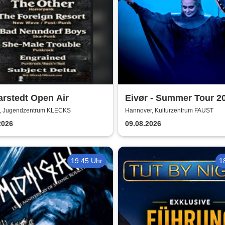
arstedt Open Air
Eivør - Summer Tour 2
t, Jugendzentrum KLECKS
Hannover, Kulturzentrum FAUST
2026
09.08.2026
19:45 Uhr
1