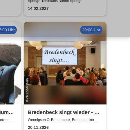
f
Getränke)
Springe, KleinkunstBühne Springe
14.02.2027
7:00 Uhr
20:00 Uhr
Humor-
Bredenbeck singt wieder - mit
Joachim Buthe
ecker
Wennigsen Ot Bredenbeck, Bredenbecker
Scheune
20.11.2026