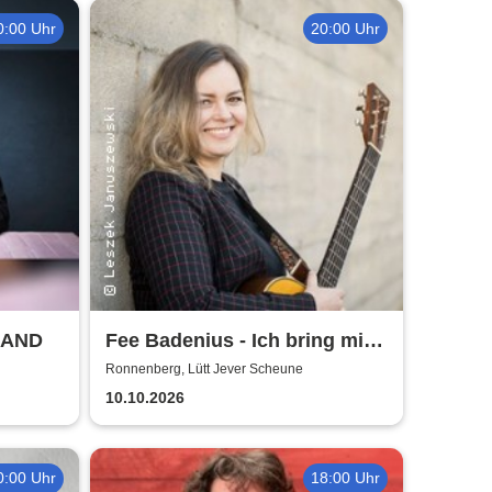
0:00 Uhr
20:00 Uhr
LAND
Fee Badenius - Ich bring mich
ganz groß raus
Ronnenberg, Lütt Jever Scheune
10.10.2026
0:00 Uhr
18:00 Uhr