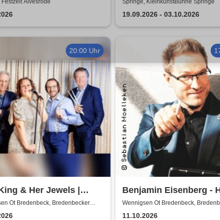
änder Musikanten - Das
Bauchgesänge...Best O
 Festzelt Alvesrode
Springe, KleinkunstBühne Springe
nal
2026
19.09.2026 - 03.10.2026
20:00 Uhr
1
King & Her Jewels |
Benjamin Eisenberg - 
s, Boogie-Woogie, Rock
Offensive
en Ot Bredenbeck, Bredenbecker
Wennigsen Ot Bredenbeck, Bredenb
e
Scheune
l & Soul
2026
11.10.2026