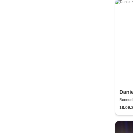
Danie
gerad
Ronnenb
18.09.