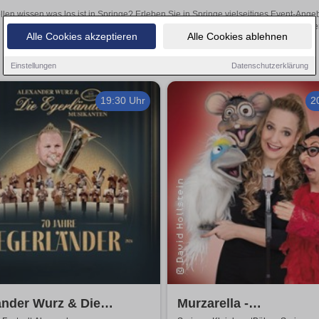
llen wissen was los ist in Springe? Erleben Sie in Springe vielseitiges Event-Ang
oder aufregende Veranstaltungen in Springe – hier finden
Alle Cookies akzeptieren
Alle Cookies ablehnen
Einstellungen
Datenschutzerklärung
19:30 Uhr
2
ander Wurz & Die
Murzarella -