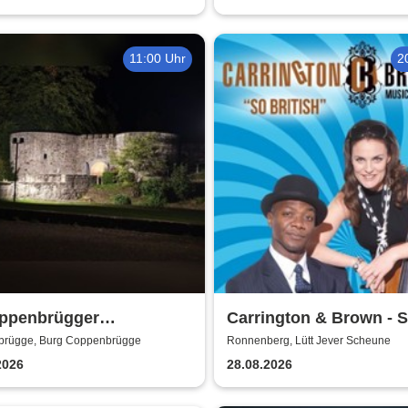
11:00 Uhr
2
oppenbrügger
Carrington & Brown - 
aculum - Das Mittelalter
Beritsh
rügge, Burg Coppenbrügge
Ronnenberg, Lütt Jever Scheune
h
2026
28.08.2026