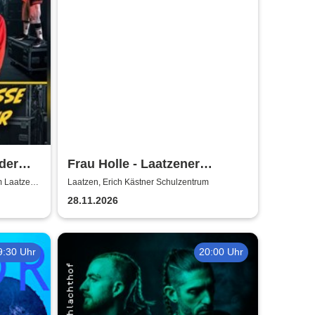
der
Frau Holle - Laatzener
Weihnachtsmärchen 2026
m Laatzen
Laatzen, Erich Kästner Schulzentrum
28.11.2026
9:30 Uhr
20:00 Uhr