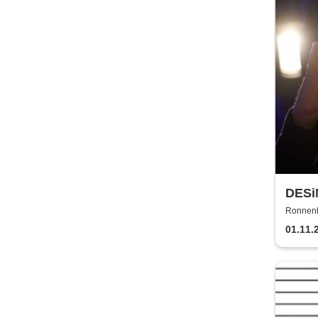
DES
Ronnenb
01.11.