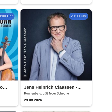
0:00 Uhr
20:00 Uhr
So
Jens Heinrich Claassen -
Keine Ursache
Ronnenberg, Lütt Jever Scheune
29.08.2026