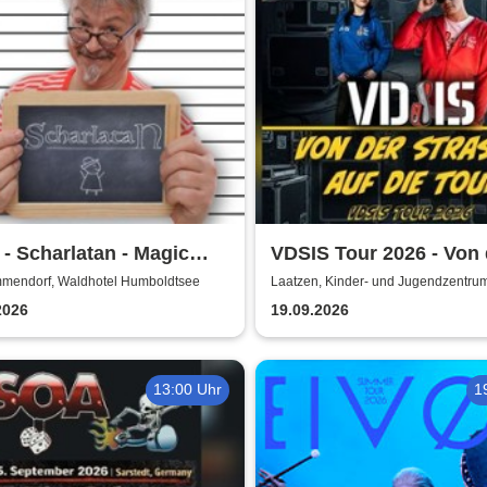
- Scharlatan - Magic
VDSIS Tour 2026 - Von 
dy Dinner
Strasse auf die Tour
mendorf, Waldhotel Humboldtsee
Laatzen, Kinder- und Jugendzentru
KiJuZ
2026
19.09.2026
13:00 Uhr
1