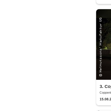
3. C
Spect
Coppenb
am It
15.08.