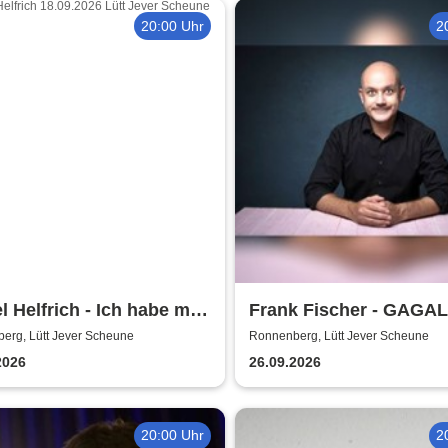
20:00 Uhr
2
l Helfrich - Ich habe mir
Frank Fischer - GAGA
e noch gefehlt
erg, Lütt Jever Scheune
Ronnenberg, Lütt Jever Scheune
2026
26.09.2026
20:00 Uhr
2