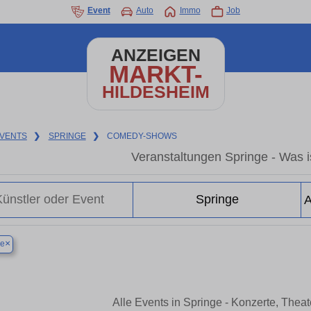
Event
Auto
Immo
Job
ANZEIGEN
MARKT-
HILDESHEIM
VENTS
❯
SPRINGE
❯
COMEDY-SHOWS
Veranstaltungen Springe - Was is
×
ge
Alle Events in Springe - Konzerte, Thea