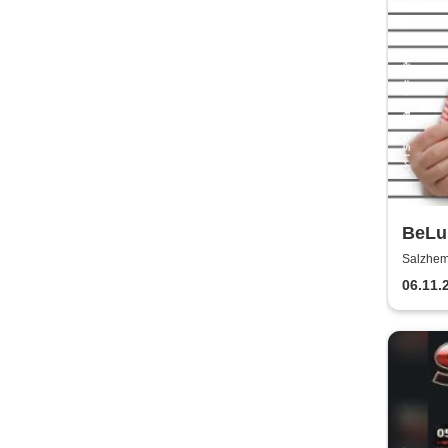
BeLu 
Come
Salzhem
06.11.