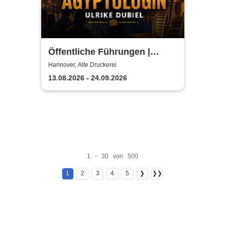
Öffentliche Führungen |
TUTANCHAMUN | Hannover -
Hannover, Alte Druckerei
Ein Immersives Abenteuer
13.08.2026 - 24.09.2026
1 - 30 von 500
1
2
3
4
5
❯
❯❯