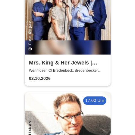
Mrs. King & Her Jewels |
Blues, Boogie-Woogie, Rock
Wennigsen Ot Bredenbeck, Bredenbecker
Scheune
n Roll & Soul
02.10.2026
17:00 Uhr