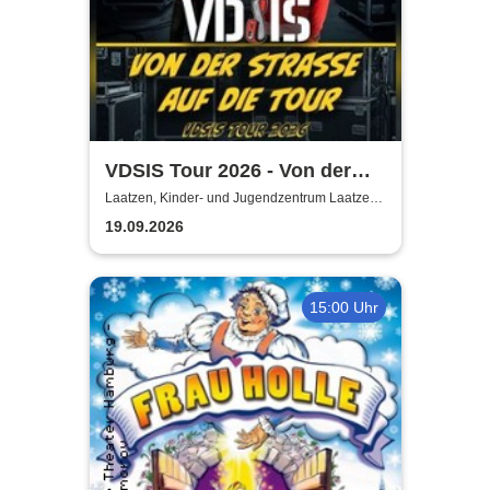
VDSIS Tour 2026 - Von der
Strasse auf die Tour
Laatzen, Kinder- und Jugendzentrum Laatzen
KiJuZ
19.09.2026
15:00 Uhr