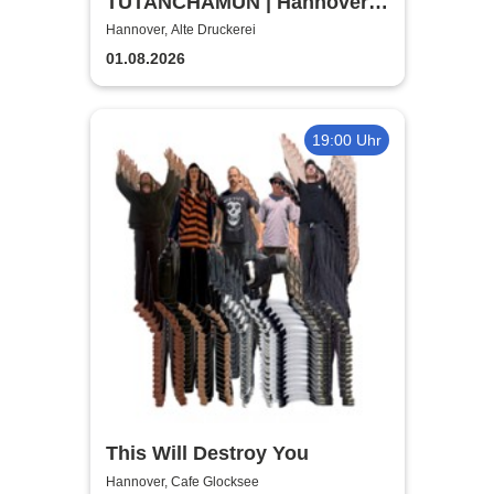
TUTANCHAMUN | Hannover |
Flex-/Geschenktickets
Hannover, Alte Druckerei
01.08.2026
19:00 Uhr
This Will Destroy You
Hannover, Cafe Glocksee