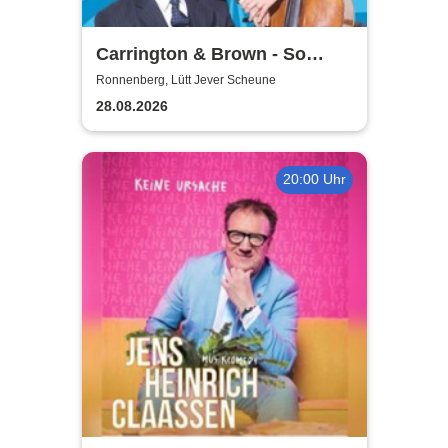
Carrington & Brown - So
Beritsh
Ronnenberg, Lütt Jever Scheune
28.08.2026
20:00 Uhr