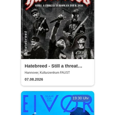
Hatebreed - Still a threat
European Tour 2026
Hannover, Kulturzentrum FAUST
07.08.2026
19:30 Uhr