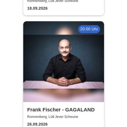
gerade noch gefehlt
Ronnenberg, Lütt Jever Scheune
18.09.2026
20:00 Uhr
Frank Fischer - GAGALAND
Ronnenberg, Lütt Jever Scheune
26.09.2026