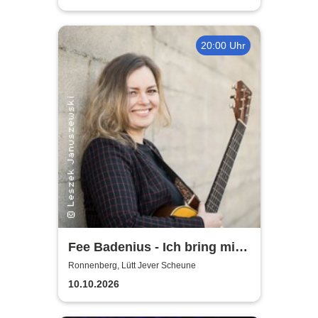
20:00 Uhr
Fee Badenius - Ich bring mich
ganz groß raus
Ronnenberg, Lütt Jever Scheune
10.10.2026