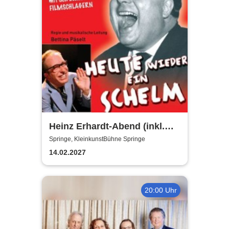
Heinz Erhardt-Abend (inkl.
Getränke)
Springe, KleinkunstBühne Springe
14.02.2027
20:00 Uhr