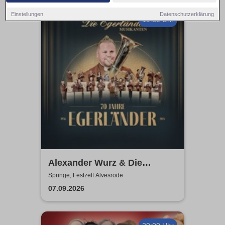
Einstellungen
Datenschutzerklärung
19:30 Uhr
Alexander Wurz & Die
Egerländer Musikanten - Das
Springe, Festzelt Alvesrode
Original
07.09.2026