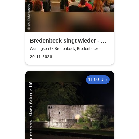
Bredenbeck singt wieder - mit
Joachim Buthe
Wennigsen Ot Bredenbeck, Bredenbecker
Scheune
20.11.2026
11:00 Uhr