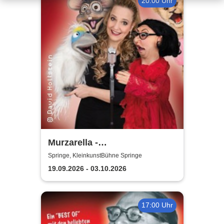
20:00 Uhr
Murzarella -
Bauchgesänge...Best Of
Springe, KleinkunstBühne Springe
19.09.2026 - 03.10.2026
17:00 Uhr