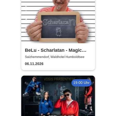
BeLu - Scharlatan - Magic
Comedy Dinner
Salzhemmendorf, Waldhotel Humboldtsee
06.11.2026
19:00 Uhr