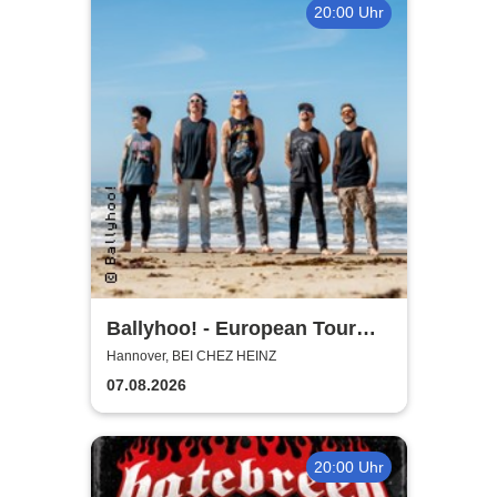
20:00 Uhr
Ballyhoo! - European Tour
2026
Hannover, BEI CHEZ HEINZ
07.08.2026
20:00 Uhr