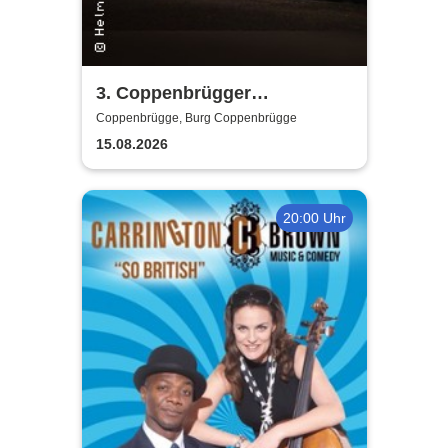
3. Coppenbrügger
Spectaculum - Das Mittelalter
Coppenbrügge, Burg Coppenbrügge
am Ith
15.08.2026
20:00 Uhr