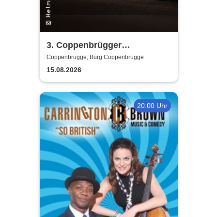
3. Coppenbrügger
Spectaculum - Das Mittelalter
Coppenbrügge, Burg Coppenbrügge
am Ith
15.08.2026
20:00 Uhr