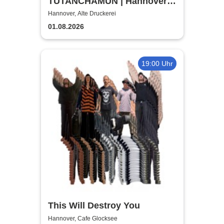
TUTANCHAMUN | Hannover |
Flex-/Geschenktickets
Hannover, Alte Druckerei
01.08.2026
19:00 Uhr
This Will Destroy You
Hannover, Cafe Glocksee