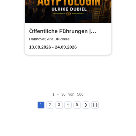
Öffentliche Führungen |
TUTANCHAMUN | Hannover -
Hannover, Alte Druckerei
Ein Immersives Abenteuer
13.08.2026 - 24.09.2026
1 - 30 von 500
1
2
3
4
5
❯
❯❯