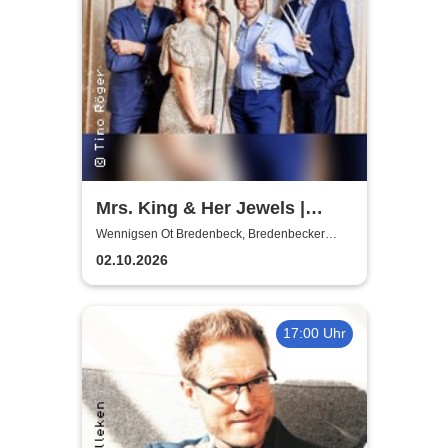
Mrs. King & Her Jewels |
Blues, Boogie-Woogie, Rock
Wennigsen Ot Bredenbeck, Bredenbecker
Scheune
n Roll & Soul
02.10.2026
17:00 Uhr