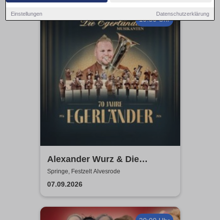
Einstellungen
Datenschutzerklärung
19:30 Uhr
Alexander Wurz & Die
Egerländer Musikanten - Das
Springe, Festzelt Alvesrode
Original
07.09.2026