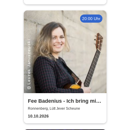
20:00 Uhr
Fee Badenius - Ich bring mich
ganz groß raus
Ronnenberg, Lütt Jever Scheune
10.10.2026