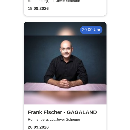
gerade noch gefehlt
Ronnenberg, Lütt Jever Scheune
18.09.2026
20:00 Uhr
Frank Fischer - GAGALAND
Ronnenberg, Lütt Jever Scheune
26.09.2026