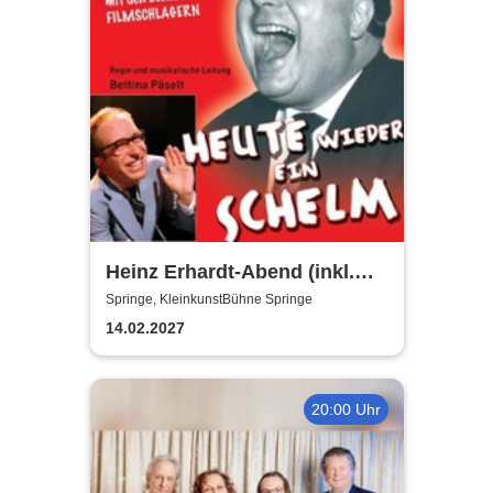
Heinz Erhardt-Abend (inkl.
Getränke)
Springe, KleinkunstBühne Springe
14.02.2027
20:00 Uhr