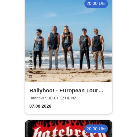
20:00 Uhr
Ballyhoo! - European Tour
2026
Hannover, BEI CHEZ HEINZ
07.08.2026
20:00 Uhr