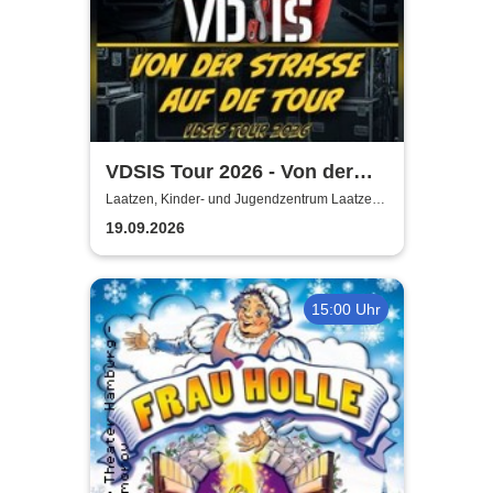
VDSIS Tour 2026 - Von der
Strasse auf die Tour
Laatzen, Kinder- und Jugendzentrum Laatzen
KiJuZ
19.09.2026
15:00 Uhr