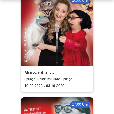
20:00 Uhr
Murzarella -
Bauchgesänge...Best Of
Springe, KleinkunstBühne Springe
19.09.2026 - 03.10.2026
17:00 Uhr