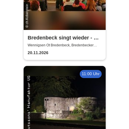
Bredenbeck singt wieder - mit
Joachim Buthe
Wennigsen Ot Bredenbeck, Bredenbecker
Scheune
20.11.2026
11:00 Uhr