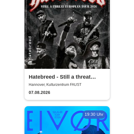
Hatebreed - Still a threat
European Tour 2026
Hannover, Kulturzentrum FAUST
07.08.2026
19:30 Uhr