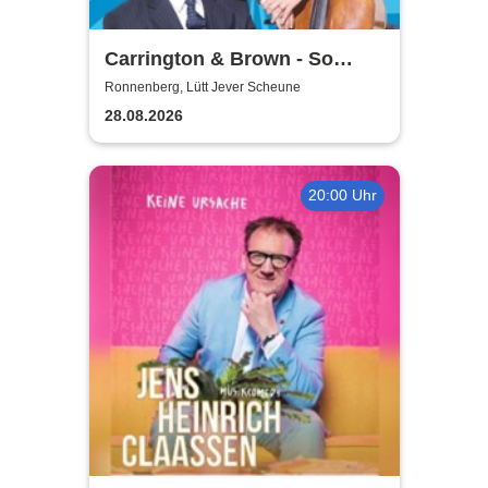
Carrington & Brown - So
Beritsh
Ronnenberg, Lütt Jever Scheune
28.08.2026
20:00 Uhr