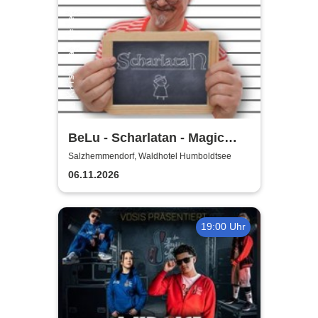
BeLu - Scharlatan - Magic
Comedy Dinner
Salzhemmendorf, Waldhotel Humboldtsee
06.11.2026
19:00 Uhr