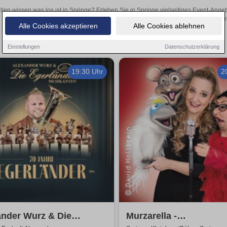
llen wissen was los ist in Springe? Erleben Sie in Springe vielseitiges Event-Ang
oder aufregende Veranstaltungen in Springe – hier finden
Alle Cookies akzeptieren
Alle Cookies ablehnen
Einstellungen
Datenschutzerklärung
19:30 Uhr
2
ander Wurz & Die
Murzarella -