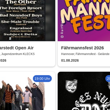
arstedt Open Air
Fährmannsfest 2026
t, Jugendzentrum KLECKS
Hannover, Fährmannsfest - Gelände
2026
01.08.2026
19:00 Uhr
2