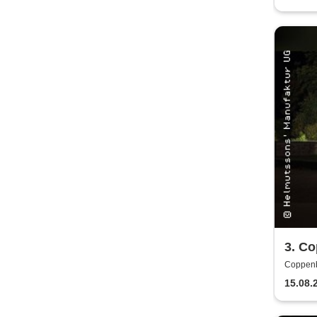
3. C
Spect
Coppenb
am It
15.08.