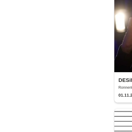
DES
Ronnenb
01.11.