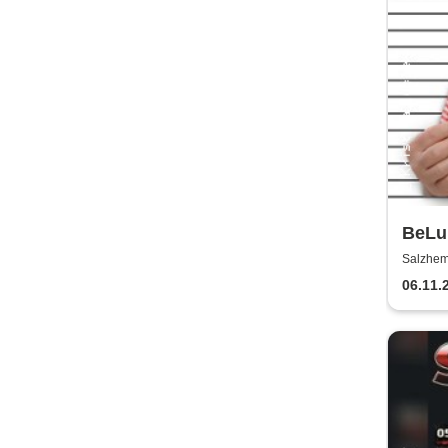
BeLu 
Come
Salzhem
06.11.