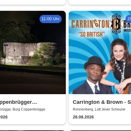
11:00 Uhr
2
oppenbrügger
Carrington & Brown - 
aculum - Das Mittelalter
Beritsh
rügge, Burg Coppenbrügge
Ronnenberg, Lütt Jever Scheune
h
2026
28.08.2026