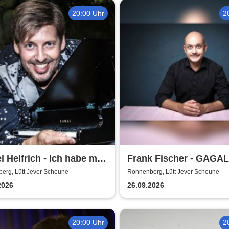
20:00 Uhr
2
l Helfrich - Ich habe mir
Frank Fischer - GAGA
e noch gefehlt
erg, Lütt Jever Scheune
Ronnenberg, Lütt Jever Scheune
2026
26.09.2026
20:00 Uhr
2