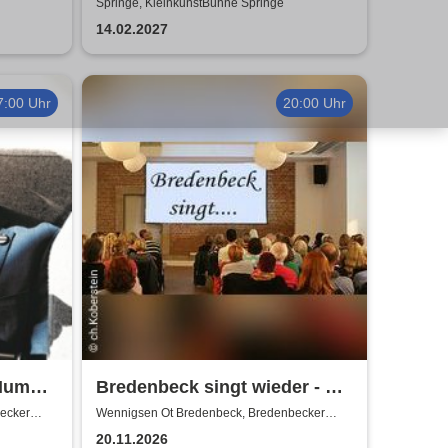
f
Getränke)
Springe, KleinkunstBühne Springe
14.02.2027
7:00 Uhr
20:00 Uhr
Humor-
Bredenbeck singt wieder - mit
Joachim Buthe
ecker
Wennigsen Ot Bredenbeck, Bredenbecker
Scheune
20.11.2026