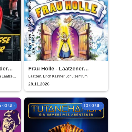
der
Frau Holle - Laatzener
Weihnachtsmärchen 2026
m Laatzen
Laatzen, Erich Kästner Schulzentrum
28.11.2026
5:00 Uhr
10:00 Uhr