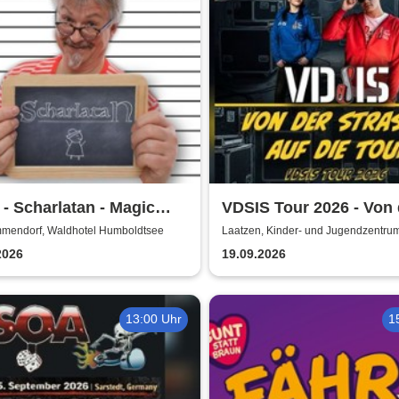
- Scharlatan - Magic
VDSIS Tour 2026 - Von 
dy Dinner
Strasse auf die Tour
mendorf, Waldhotel Humboldtsee
Laatzen, Kinder- und Jugendzentru
KiJuZ
2026
19.09.2026
13:00 Uhr
1