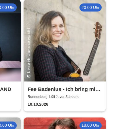
0:00 Uhr
20:00 Uhr
LAND
Fee Badenius - Ich bring mich
ganz groß raus
Ronnenberg, Lütt Jever Scheune
10.10.2026
0:00 Uhr
18:00 Uhr