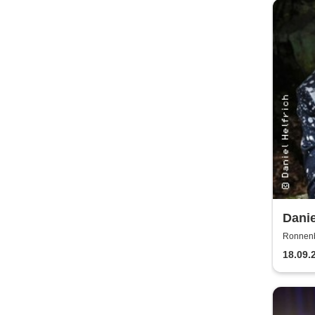
Danie
gerad
Ronnenb
18.09.