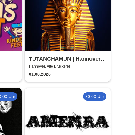
TUTANCHAMUN | Hannover |
Flex-/Geschenktickets
Hannover, Alte Druckerei
01.08.2026
0:00 Uhr
20:00 Uhr