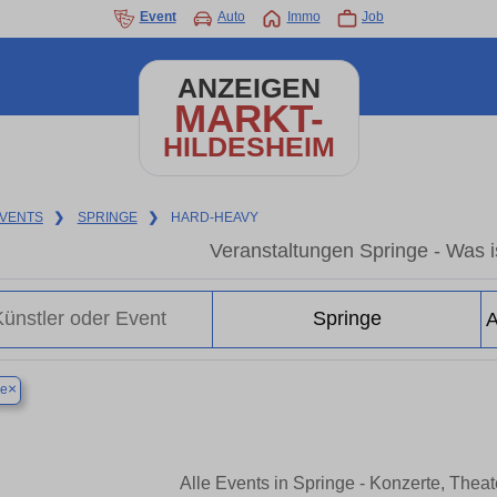
Event
Auto
Immo
Job
ANZEIGEN
MARKT-
HILDESHEIM
VENTS
❯
SPRINGE
❯
HARD-HEAVY
Veranstaltungen Springe - Was is
×
ge
Alle Events in Springe - Konzerte, Thea