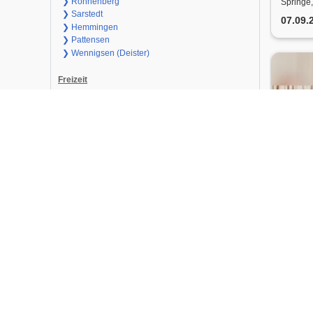
Egerl
❯ Ronnenberg
Springe,
❯ Sarstedt
Origi
07.09.
❯ Hemmingen
❯ Pattensen
❯ Wennigsen (Deister)
Freizeit
Immobilien
Autos
Jobs
Mrs. 
Blue
Wennigs
Scheun
n Rol
02.10.