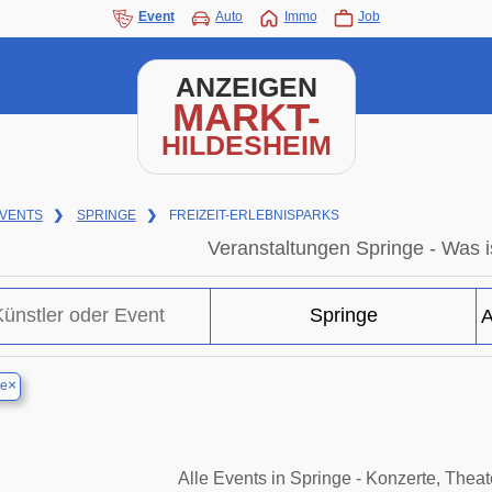
Event
Auto
Immo
Job
ANZEIGEN
MARKT-
HILDESHEIM
VENTS
❯
SPRINGE
❯
FREIZEIT-ERLEBNISPARKS
Veranstaltungen Springe - Was is
×
ge
Alle Events in Springe - Konzerte, Thea