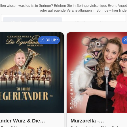
llen wissen was los ist in Springe? Erleben Sie in Springe vielseitiges Event-Ang
oder aufregende Veranstaltungen in Springe – hier finden
Alle Cookies akzeptieren
Alle Cookies ablehnen
Einstellungen
Datenschutzerklärung
19:30 Uhr
2
ander Wurz & Die
Murzarella -